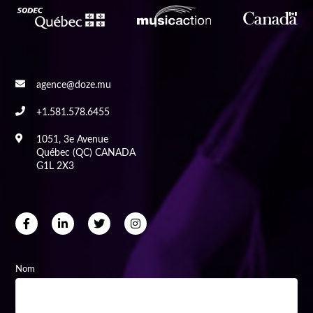
agence@doze.mu
+1.581.578.6455
1051, 3e Avenue
Québec (QC) CANADA
G1L 2X3
Nom