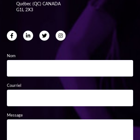
Québec (QC) CANADA
G1L 2X3
Nom
Courriel
Message