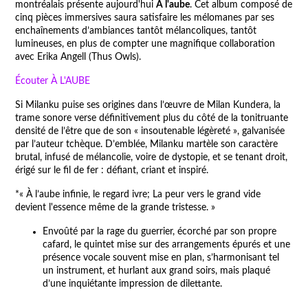
montréalais présente aujourd'hui
À l'aube
. Cet album composé de
cinq pièces immersives saura satisfaire les mélomanes par ses
enchaînements d’ambiances tantôt mélancoliques, tantôt
lumineuses, en plus de compter une magnifique collaboration
avec Erika Angell (Thus Owls).
Écouter À L'AUBE
Si Milanku puise ses origines dans l’œuvre de Milan Kundera, la
trame sonore verse définitivement plus du côté de la tonitruante
densité de l’être que de son « insoutenable légèreté », galvanisée
par l’auteur tchèque. D’emblée, Milanku martèle son caractère
brutal, infusé de mélancolie, voire de dystopie, et se tenant droit,
érigé sur le fil de fer : défiant, criant et inspiré.
*« À l’aube infinie, le regard ivre; La peur vers le grand vide
devient l'essence même de la grande tristesse. »
Envoûté par la rage du guerrier, écorché par son propre
cafard, le quintet mise sur des arrangements épurés et une
présence vocale souvent mise en plan, s’harmonisant tel
un instrument, et hurlant aux grand soirs, mais plaqué
d’une inquiétante impression de dilettante.